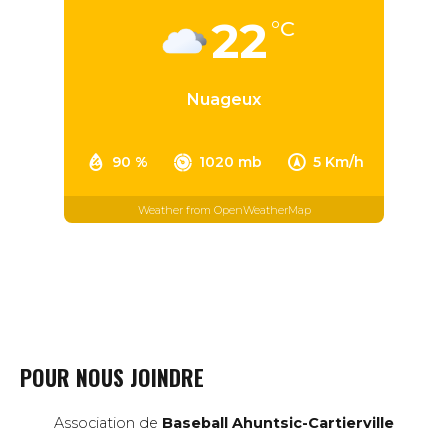
22
°C
Nuageux
90 %
1020 mb
5 Km/h
Weather from OpenWeatherMap
POUR NOUS JOINDRE
Association de
Baseball Ahuntsic-Cartierville