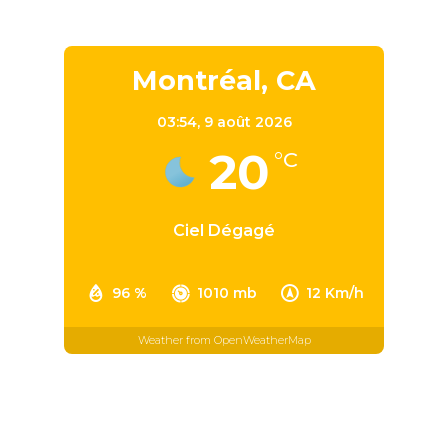
Montréal, CA
03:54,
9 août 2026
20
°C
Ciel Dégagé
96 %
1010 mb
12 Km/h
Weather from OpenWeatherMap