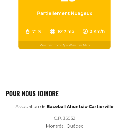
Partiellement Nuageux
71 %
1017 mb
3 Km/h
Weather from OpenWeatherMap
POUR NOUS JOINDRE
Association de
Baseball Ahuntsic-Cartierville
C.P. 35052
Montréal, Québec