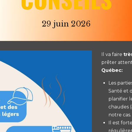
29 juin 2026
Il va faire
trè
prêter atten
Québec:
Les partie
Santé et 
planifier 
chaudes (
notre cas.
Il est fo
régulière