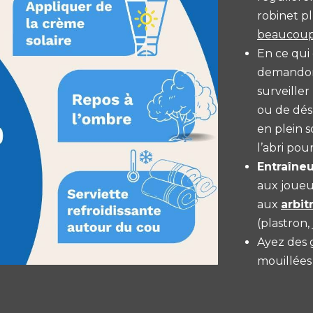
robinet p
beaucoup 
En ce qui
demando
surveiller
ou de désh
en plein s
l’abri pou
Entraîne
aux joueu
aux
arbit
(plastron,
Ayez des g
mouillées