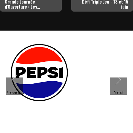
Grande Journée
Défi Triple Jeu - 13 et 15
d'Ouverture : Les
juin
Panthères et les Félines
lancent la saison le 30 mai
!
Previous
Next