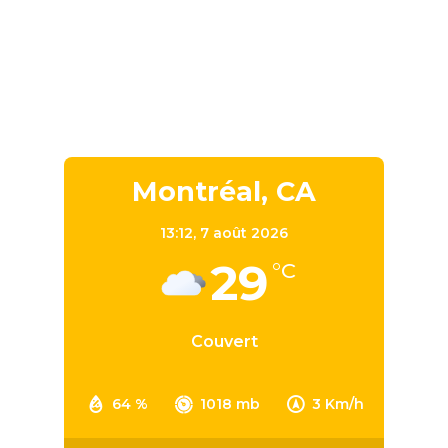
Montréal, CA
13:12,
7 août 2026
29
°C
Couvert
64 %
1018 mb
3 Km/h