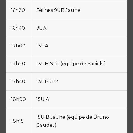
16h20
Félines 9UB Jaune
16h40
9UA
17h00
13UA
17h20
13UB Noir (équipe de Yanick )
17h40
13UB Gris
18h00
15U A
15U B Jaune (équipe de Bruno
18h15
Gaudet)