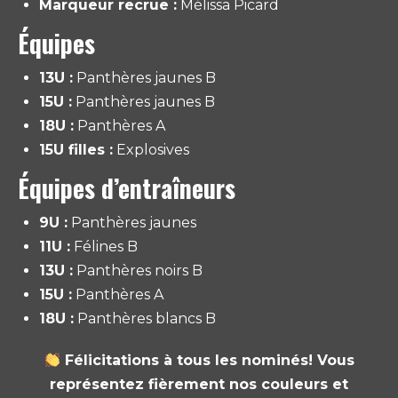
Marqueur recrue :
Mélissa Picard
Équipes
13U :
Panthères jaunes B
15U :
Panthères jaunes B
18U :
Panthères A
15U filles :
Explosives
Équipes d’entraîneurs
9U :
Panthères jaunes
11U :
Félines B
13U :
Panthères noirs B
15U :
Panthères A
18U :
Panthères blancs B
Félicitations à tous les nominés! Vous
représentez fièrement nos couleurs et