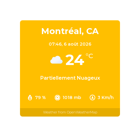
Montréal, CA
07:46,
6 août 2026
24
°C
Partiellement Nuageux
79 %
1018 mb
3 Km/h
Weather from OpenWeatherMap