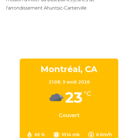
l'arrondissement Ahuntsic-Cartierville.
Montréal, CA
21:08,
9 août 2026
23
°C
Couvert
65 %
1014 mb
6 Km/h